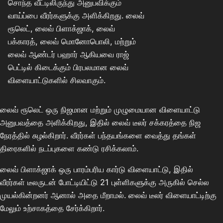
சொந்த வீட்டிலிருந்து அனுபவிக்கும்
வாய்ப்பை வீரர்களுக்கு அளிக்கிறது. லைவ்
ரூலெட், லைவ் பிளாக்ஜாக், லைவ்
பக்காரத், லைவ் மொனோபொலி, மற்றும்
லைவ் ஆண்டர் பஹார் ஆகியவை ராஜ்
பெட்டில் கிடைக்கும் பிரபலமான லைவ்
விளையாட்டுகளில் சிலவாகும்.
லைவ் ரூலெட் ஒரு நிஜமான மற்றும் முழுமையான விளையாட்டு
அனுபவத்தை அளிக்கிறது, இதில் லைவ் டீலர் சக்கரத்தை நிஜ
நேரத்தில் சுழல்கிறார். வீரர்கள் பந்தயங்களை வைத்து தங்கள்
திரைகளில் நடப்புகளை கண்டு ரசிக்கலாம்.
லைவ் பிளாக்ஜாக் ஒரு பாரம்பரிய கார்டு விளையாட்டு, இதில்
வீரர்கள் டீலருடன் போட்டியிட்டு 21 புள்ளிகளுக்கு அருகில் செல்ல
முயல்கின்றனர் ஆனால் அதை மீறாமல். லைவ் டீலர் விளையாட்டிற்கு
மேலும் உற்சாகத்தை சேர்க்கிறார்.