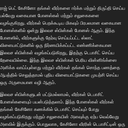
ராஜ் பெட் கேசினோ தங்கள் வீரர்களை ஈர்க்க மற்றும் திருப்தி செய்ய
பல்வேறு வகையான போனஸ்கள் மற்றும் சலுகைகளை
வழங்குகிறது. வீரர்கள் பெறக்கூடிய மிகவும் பிரபலமான வகையான
போனஸ்களில் ஒன்று இலவச ஸ்பின்கள் போனஸ் ஆகும். இந்த
போனஸில், வீரர்களுக்கு தேர்வு செய்யப்பட்ட ஸ்லாட்
விளையாட்டுகளில் ஒரு நிர்ணயிக்கப்பட்ட எண்ணிக்கையான
இலவச ஸ்பின்கள் வழங்கப்படுகிறது, இதற்கு டெபாசிட் செய்ய
தேவையில்லை. இந்த இலவச ஸ்பின்கள் பெரிய வின்னிங்க்ஸை
அளிக்க வாய்ப்புள்ளது மற்றும் வீரர்கள் தங்கள் சொந்த பணத்தை
ஆபத்தில் செலுத்தாமல் புதிய விளையாட்டுகளை முயற்சி செய்ய
ஒரு அருமையான வழி ஆகும்.
இலவச ஸ்பின்களுடன் மட்டுமல்லாமல், வீரர்கள் டெபாசிட்
போனஸ்களையும் பயன்படுத்தலாம். இந்த போனஸ்கள் வீரர்கள்
தங்கள் கேசினோ கணக்கில் டெபாசிட் செய்யும் போது
வழங்கப்படுகிறது மற்றும் சலுகையின் அளவுக்கு ஏற்ப வெவ்வேறு
அளவில் இருக்கும். பொதுவாக, கேசினோ வீரரின் டெபாசிட்டின் ஒரு