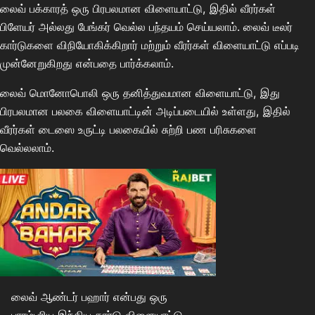
லைவ் பக்காரத் ஒரு பிரபலமான விளையாட்டு, இதில் வீரர்கள்
பிளேயர் அல்லது பேங்கர் வெல்ல பந்தயம் செய்யலாம். லைவ் டீலர்
கார்டுகளை விநியோகிக்கிறார் மற்றும் வீரர்கள் விளையாட்டு எப்படி
முன்னேறுகிறது என்பதை பார்க்கலாம்.
லைவ் மொனோபொலி ஒரு தனித்துவமான விளையாட்டு, இது
பிரபலமான பலகை விளையாட்டின் அடிப்படையில் உள்ளது, இதில்
வீரர்கள் டைஸை உருட்டி பலகையில் சுற்றி பண பரிசுகளை
வெல்லலாம்.
லைவ் ஆண்டர் பஹார் என்பது ஒரு