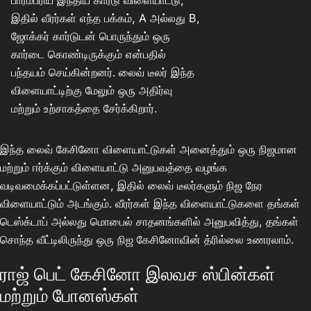
பாரம்பரிய இந்திய கார்டு விளையாட்டு,
இதில் வீரர்கள் எந்த பக்கம், A அல்லது B,
ஜோக்கர் கார்டுடன் பொருந்தும் ஒரு
கார்டை கொண்டிருக்கும் என்பதில்
பந்தயம் செய்கின்றனர். லைவ் டீலர் இந்த
விளையாட்டிற்கு மேலும் ஒரு அதிர்வு
மற்றும் உற்சாகத்தை சேர்க்கிறார்.
இந்த லைவ் கேசினோ விளையாட்டுகள் அனைத்தும் ஒரு நிஜமான
மற்றும் ஈர்க்கும் விளையாட்டு அனுபவத்தை வழங்க
வடிவமைக்கப்பட்டுள்ளன, இதில் லைவ் டீலர்களும் நிஜ நேர
விளையாட்டும் அடங்கும். வீரர்கள் இந்த விளையாட்டுகளை தங்கள்
டெஸ்க்டாப் அல்லது மொபைல் சாதனங்களில் அனுபவித்து, தங்கள்
சொந்த வீட்டிலிருந்து ஒரு நிஜ கேசினோவின் த்ரில்லை உணரலாம்.
ராஜ் பெட் கேசினோ இலவச ஸ்பின்கள்
மற்றும் போனஸ்கள்