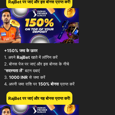
RajBet पर जाएं और इस बोनस प्राप्त करें!
+150% जमा के ऊपर
1. अपने
RajBet
खाते में लॉगिन करें
2. बोनस पेज पर जाएं और इस बोनस के नीचे
“
सदस्यता लें
” बटन दबाएं
3.
1000 INR
से जमा करें
4. अपनी जमा राशि पर
150% बोनस
प्राप्त करें
RajBet पर जाएं और यह बोनस प्राप्त करें!