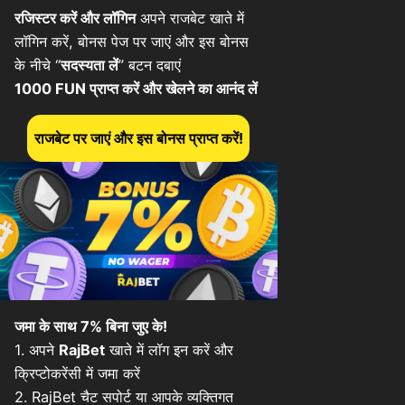
रजिस्टर करें और लॉगिन
अपने राजबेट खाते में
लॉगिन करें, बोनस पेज पर जाएं और इस बोनस
के नीचे “
सदस्यता लें
” बटन दबाएं
1000 FUN प्राप्त करें और खेलने का आनंद लें
राजबेट पर जाएं और इस बोनस प्राप्त करें!
जमा के साथ 7% बिना जुए के!
1. अपने
RajBet
खाते में लॉग इन करें और
क्रिप्टोकरेंसी में जमा करें
2. RajBet चैट सपोर्ट या आपके व्यक्तिगत