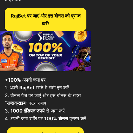
RajBet पर जाएं और इस बोनस को प्राप्त
करें!
+100% अपनी जमा पर
1. अपने
RajBet
खाते में लॉग इन करें
2. बोनस पेज पर जाएं और इस बोनस के तहत
“
सब्सक्राइब
” बटन दबाएं
3.
1000 इंडियन रुपये
से जमा करें
4. अपनी जमा राशि पर
100% बोनस
प्राप्त करें